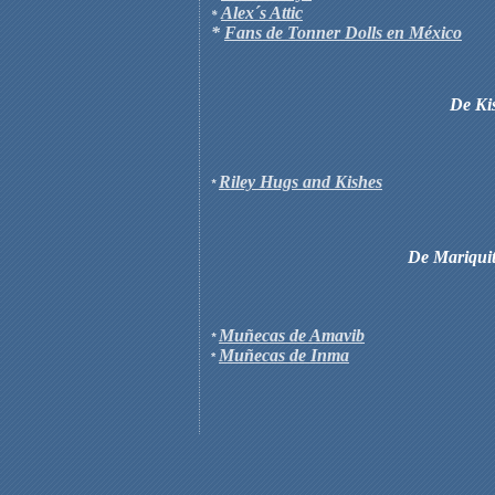
Alex´s Attic
*
*
Fans de Tonner Dolls en México
De Ki
Riley Hugs and Kishes
*
De Mariquit
Muñecas de Amavib
*
Muñecas de Inma
*