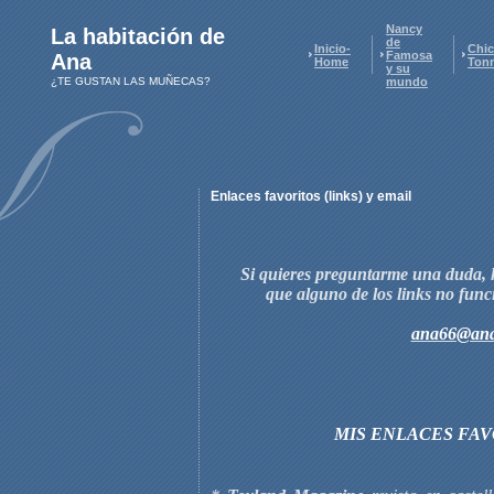
Nancy
La habitación de
de
Inicio-
Chic
Famosa
Ana
Home
Ton
y su
¿TE GUSTAN LAS MUÑECAS?
mundo
Enlaces favoritos (links) y email
Si quieres preguntarme una duda, 
que alguno de los links no func
ana66@an
MIS ENLACES FAV