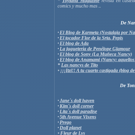
*
Toyland Magazine
revista en castel
comics y mucho mas ..
De Na
El Blog de Karmeta (Nostalgia por N
*
El tocador Flor de la Srta. Pepis
*
El blog de Ada
*
La juguetería de Penélope Glamour
*
El blog de Sony (La Muñeca Nancy)
*
El blog de Anamami (Nancy: aquellos 
*
*
Las nancys de Tito
¡¡¡Itzi!! A tu cuarto castigada (blog de 
*
De Ton
Jane´s doll haven
*
Kim´s doll corner
*
Lita´s doll paradise
*
5th Avenue Vixens
*
Prego
*
Doll planet
*
Fleur de Lys
*